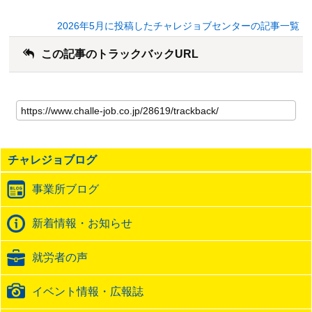
2026年5月に投稿したチャレジョブセンターの記事一覧
この記事のトラックバックURL
こ
の
記
事
の
チャレジョブログ
ト
ラ
事業所ブログ
ッ
ク
バ
新着情報・お知らせ
ッ
ク
就労者の声
URL
イベント情報・広報誌