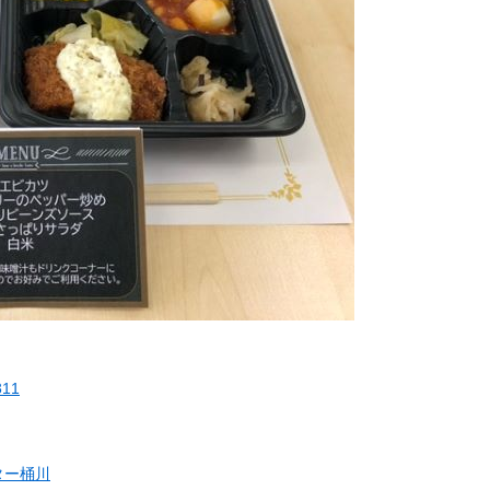
311
ター桶川