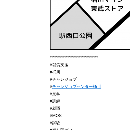
*********************************
#就労支援
#桶川
#チャレジョブ
#
チャレジョブセンター桶川
#見学
#訓練
#就職
#MOS
#試験
#精神障がい