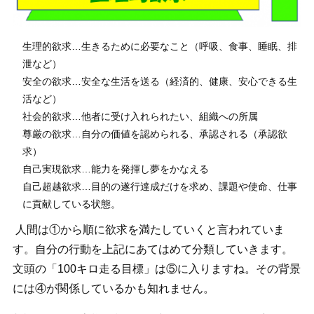
生理的欲求…生きるために必要なこと（呼吸、食事、睡眠、排
泄など）
安全の欲求…安全な生活を送る（経済的、健康、安心できる生
活など）
社会的欲求…他者に受け入れられたい、組織への所属
尊厳の欲求…自分の価値を認められる、承認される（承認欲
求）
自己実現欲求…能力を発揮し夢をかなえる
自己超越欲求…目的の遂行達成だけを求め、課題や使命、仕事
に貢献している状態。
人間は①から順に欲求を満たしていくと言われていま
す。自分の行動を上記にあてはめて分類していきます。
文頭の「100キロ走る目標」は⑤に入りますね。その背景
には④が関係しているかも知れません。