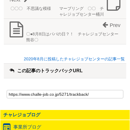
〇〇〇 不思議な模様 マーブリング 〇〇 チ
ャレジョブセンター桶川
Prev
〇●8月8日はババの日？！ チャレジョブセンター
熊谷〇
2020年8月に投稿したチャレジョブセンターの記事一覧
この記事のトラックバックURL
こ
の
記
事
の
チャレジョブログ
ト
ラ
事業所ブログ
ッ