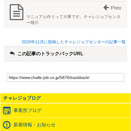
Prev
マニュアル作りって大事です。チャレジョブセンタ
ー桶川
2020年11月に投稿したチャレジョブセンターの記事一覧
この記事のトラックバックURL
こ
の
記
事
の
チャレジョブログ
ト
ラ
事業所ブログ
ッ
ク
バ
新着情報・お知らせ
ッ