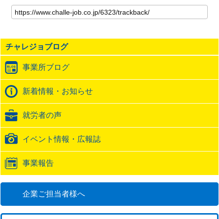
こ
の
記
事
の
チャレジョブログ
ト
ラ
事業所ブログ
ッ
ク
バ
新着情報・お知らせ
ッ
ク
就労者の声
URL
イベント情報・広報誌
事業報告
企業ご担当者様へ