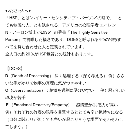
●○おさらい○●
「HSP」とは“ハイリー・センシティブ・パーソン”の略で、「と
ても敏感な人」とも訳される、アメリカの心理学者 エイレン・
N・アーロン博士が1996年の著書『The Highly Sensitive
Person』で提唱した概念であり、DOESと呼ばれる4つの特徴す
べてを持ち合わせた人と定義されています。
全人口の約20％がHSP気質との統計もあります。
【DOES】
D
（Depth of Processing）:深く処理する（深く考える） 例）ささ
いな手がかりで物事の真理に気がつきやすい
O
（Overstimulation）：刺激を過剰に受けやすい 例）騒がしい
環境が苦手
Ｅ
（Emotional Reactivity/Empathy）：感情豊か/共感力が高い
例）それぞれの許容の限界を目撃するととても辛い気持ちになる
（自分に関わりが無くても争いが起こりそうな場面でそわそわし
てしまう。）