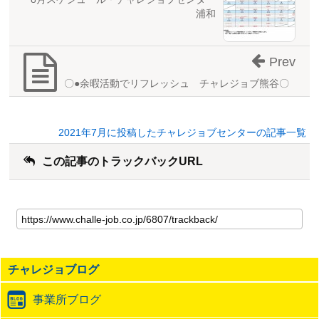
浦和
Prev
〇●余暇活動でリフレッシュ チャレジョブ熊谷〇
2021年7月に投稿したチャレジョブセンターの記事一覧
この記事のトラックバックURL
こ
の
記
事
の
チャレジョブログ
ト
ラ
事業所ブログ
ッ
ク