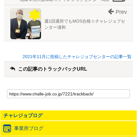
Prev
週1回通所でもMOS合格☆チャレジョブセ
ンター浦和
2021年11月に投稿したチャレジョブセンターの記事一覧
この記事のトラックバックURL
こ
の
記
事
の
チャレジョブログ
ト
ラ
事業所ブログ
ッ
ク