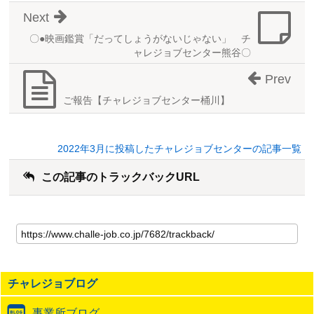
Next
〇●映画鑑賞「だってしょうがないじゃない」 チ
ャレジョブセンター熊谷〇
Prev
ご報告【チャレジョブセンター桶川】
2022年3月に投稿したチャレジョブセンターの記事一覧
この記事のトラックバックURL
こ
の
記
事
の
チャレジョブログ
ト
ラ
事業所ブログ