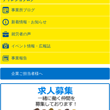
ト
ラ
事業所ブログ
ッ
ク
バ
新着情報・お知らせ
ッ
ク
就労者の声
URL
イベント情報・広報誌
事業報告
企業ご担当者様へ