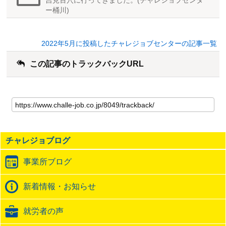
ー桶川)
2022年5月に投稿したチャレジョブセンターの記事一覧
この記事のトラックバックURL
こ
の
記
事
の
チャレジョブログ
ト
ラ
事業所ブログ
ッ
ク
バ
新着情報・お知らせ
ッ
ク
就労者の声
URL