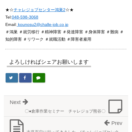
★☆
チャレジョブセンター鴻巣2
☆★
Tel:
048-598-3068
Email:
kounosu2@challe-job.co.jp
＃鴻巣 ＃就労移行 ＃精神障害 ＃発達障害 ＃身体障害 ＃難病 ＃
知的障害 ＃リワーク ＃就職活動 ＃障害者雇用
よろしければシェアお願いします
Next
〇●倉庫作業セミナー チャレジョブ熊谷〇
Prev
吉見百穴に行ってきました。(チャレジョブセンタ