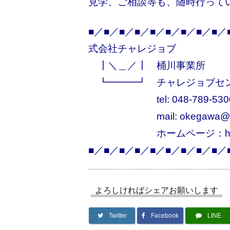
見学、ご相談等も、随時行って
■／■／■／■／■／■／■／■／■
／
式会社チャレジョブ
┃＼＿／┃ 桶川事業所
┗━━━┛ チャレジョブセ
tel: 048-789-530
mail: okegawa@challe
ホームページ：https://www.cha
■／■／■／■／■／■／■／■／■／
よろしければシェアお願いします
Twitter
Facebook
LINE