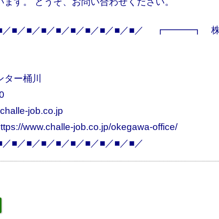
います。 どうぞ、お問い合わせください。
■／■／■／■／■／■／■／■／■／■／ ┏━━━┓ 
ンター桶川
0
-job.co.jp
lle-job.co.jp/okegawa-office/
■／■／■／■／■／■／■／■／■／■／