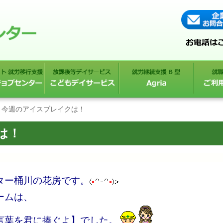
今週のアイスブレイクは！
は！
ター桶川の花房です。
ームは、
言葉を君に捧ぐよ】でした。