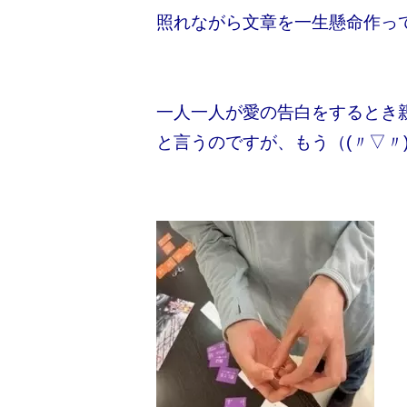
照れながら文章を一生懸命作っ
一人一人が愛の告白をするとき親
と言うのですが、もう（(〃▽〃)ﾎ