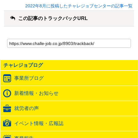
2022年8月に投稿したチャレジョブセンターの記事一覧
この記事のトラックバックURL
こ
の
記
事
の
チャレジョブログ
ト
ラ
事業所ブログ
ッ
ク
バ
新着情報・お知らせ
ッ
ク
就労者の声
URL
イベント情報・広報誌