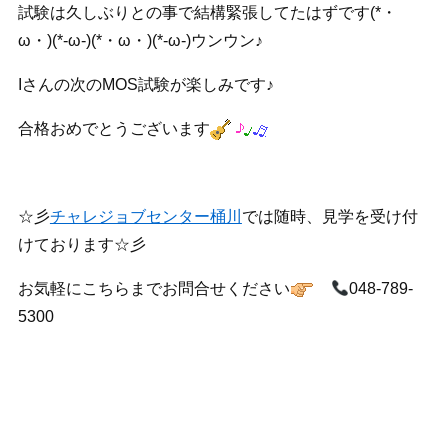
試験は久しぶりとの事で結構緊張してたはずです(*・
ω・)(*-ω-)(*・ω・)(*-ω-)ウンウン♪
Iさんの次のMOS試験が楽しみです♪
合格おめでとうございます
☆彡
チャレジョブセンター桶川
では随時、見学を受け付
けております☆彡
お気軽にこちらまでお問合せください
048-789-
5300