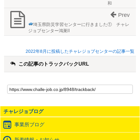
和
Prev
埼玉県防災学習センターに行きました
① チャレ
ジョブセンター鴻巣Ⅱ
2022年8月に投稿したチャレジョブセンターの記事一覧
この記事のトラックバックURL
こ
の
記
事
の
チャレジョブログ
ト
ラ
事業所ブログ
ッ
ク
バ
新着情報・お知らせ