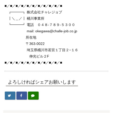
■／■／■／■／■／■／■／■／■／■／■
┏━━━┓ 株式会社チャレジョブ
┃＼＿／┃ 桶川事業所
┗━━━┛ 電話 ０４８-７８９-５３００
mail: okegawa@challe-job.co.jp
所在地
〒363-0022
埼玉県桶川市若宮１丁目２−１６
伸光ビル２F
■／■／■／■／■／■／■／■／■／■／■
よろしければシェアお願いします