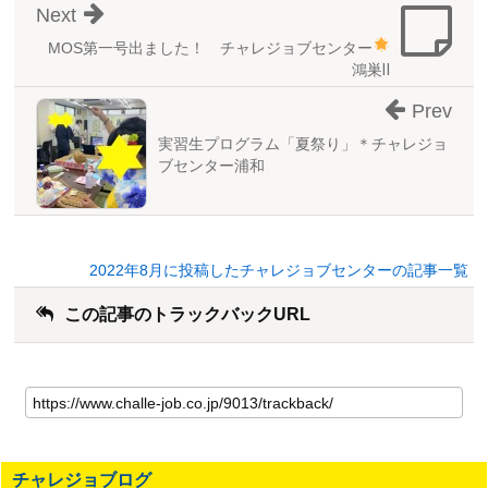
Next
MOS第一号
出ました！ チャレジョブセンター
鴻巣Ⅱ
Prev
実習生プログラム「夏祭り」＊チャレジョ
ブセンター浦和
2022年8月に投稿したチャレジョブセンターの記事一覧
この記事のトラックバックURL
こ
の
記
事
の
チャレジョブログ
ト