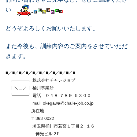
い。
どうぞよろしくお願いいたします。
また今後も、訓練内容のご案内をさせていただ
きます。
■／■／■／■／■／■／■／■／■／■／■
┏━━━┓ 株式会社チャレジョブ
┃＼＿／┃ 桶川事業所
┗━━━┛ 電話 ０４８-７８９-５３００
mail: okegawa@challe-job.co.jp
所在地
〒363-0022
埼玉県桶川市若宮１丁目２−１６
伸光ビル２F