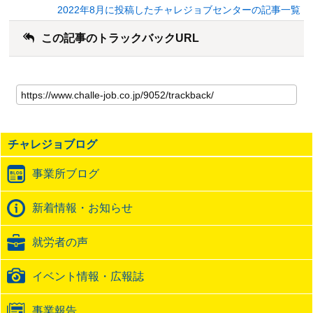
2022年8月に投稿したチャレジョブセンターの記事一覧
この記事のトラックバックURL
こ
の
記
事
の
チャレジョブログ
ト
ラ
事業所ブログ
ッ
ク
バ
新着情報・お知らせ
ッ
ク
就労者の声
URL
イベント情報・広報誌
事業報告