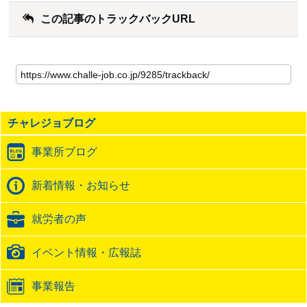
この記事のトラックバックURL
こ
の
記
事
の
チャレジョブログ
ト
ラ
事業所ブログ
ッ
ク
バ
新着情報・お知らせ
ッ
ク
就労者の声
URL
イベント情報・広報誌
事業報告