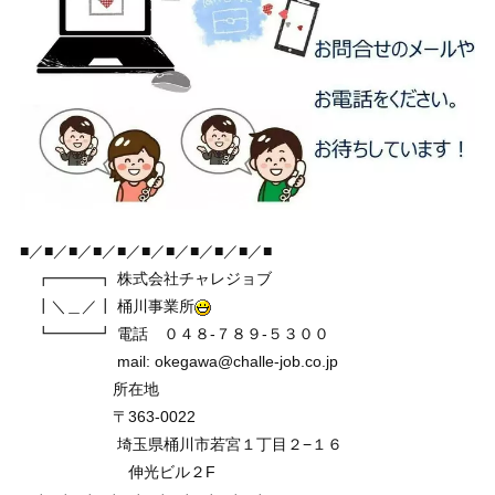
■／■／■／■／■／■／■／■／■／■／■
┏━━━┓ 株式会社チャレジョブ
┃＼＿／┃ 桶川事業所
┗━━━┛ 電話 ０４８-７８９-５３００
mail: okegawa@challe-job.co.jp
所在地
〒363-0022
埼玉県桶川市若宮１丁目２−１６
伸光ビル２F