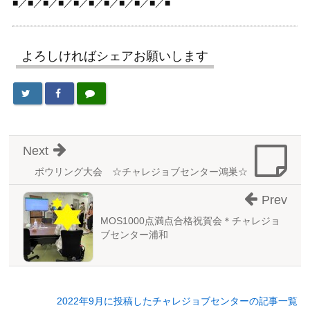
■／■／■／■／■／■／■／■／■／■／■
よろしければシェアお願いします
Next
ボウリング大会 ☆チャレジョブセンター鴻巣☆
Prev
MOS1000点満点合格祝賀会＊チャレジョ
ブセンター浦和
2022年9月に投稿したチャレジョブセンターの記事一覧