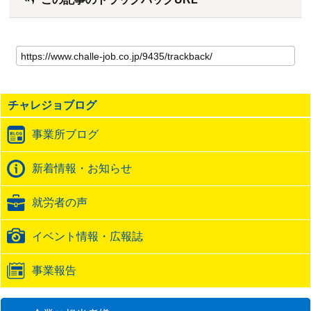
こ
の
記
事
の
チャレジョブログ
ト
ラ
事業所ブログ
ッ
ク
バ
新着情報・お知らせ
ッ
ク
就労者の声
URL
イベント情報・広報誌
事業報告