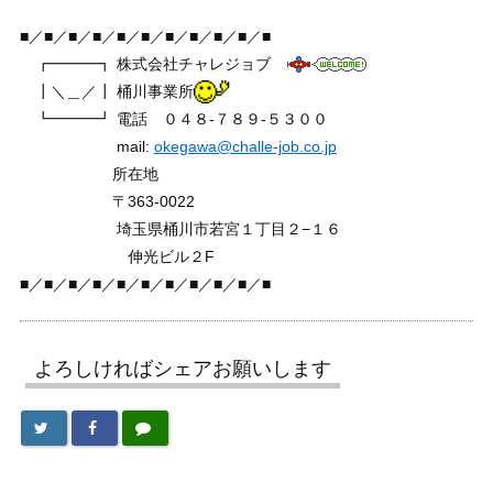
■／■／■／■／■／■／■／■／■／■／■
┏━━━┓ 株式会社チャレジョブ
┃＼＿／┃ 桶川事業所
┗━━━┛ 電話 ０４８-７８９-５３００
mail:
okegawa@challe-job.co.jp
所在地
〒363-0022
埼玉県桶川市若宮１丁目２−１６
伸光ビル２F
■／■／■／■／■／■／■／■／■／■／■
よろしければシェアお願いします