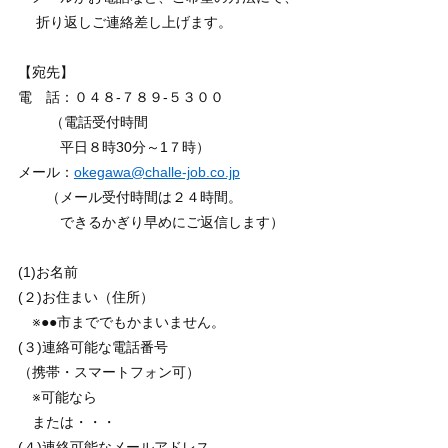
折り返しご連絡差し上げます。
【宛先】
電 話：０４８-７８９-５３００
（電話受付時間
平日８時30分～1７時）
メール：
okegawa@challe-job.co.jp
（メール受付時間は２４時間。
できるかぎり早めにご返信します）
(1)お名前
(２)お住まい（住所）
※●●市まででもかまいません。
(３)連絡可能な電話番号
（携帯・スマートフォン可）
※可能なら
または・・・
(４)連絡可能なメールアドレス