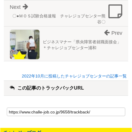
Next
〇●ＭＯＳ試験合格速報 チャレジョブセンター熊
谷〇
Prev
ビジネスマナー「県央障害者就職面接会」
＊チャレジョブセンター浦和
2022年10月に投稿したチャレジョブセンターの記事一覧
この記事のトラックバックURL
こ
の
記
事
の