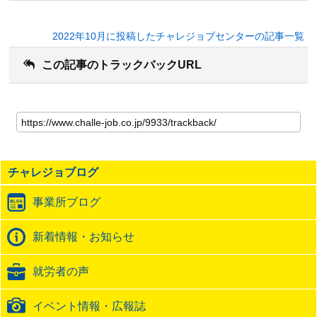
2022年10月に投稿したチャレジョブセンターの記事一覧
この記事のトラックバックURL
こ
の
記
事
の
チャレジョブログ
ト
ラ
事業所ブログ
ッ
ク
バ
新着情報・お知らせ
ッ
ク
就労者の声
URL
イベント情報・広報誌