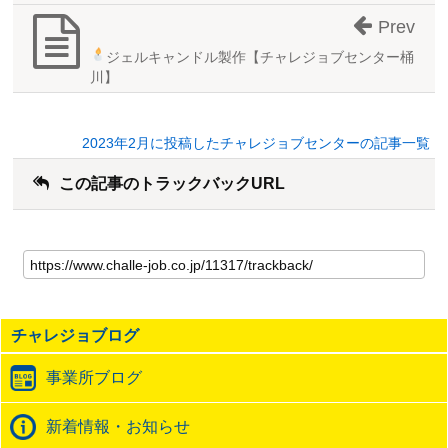
Prev
ジェルキャンドル製作
【チャレジョブセンター桶
川】
2023年2月に投稿したチャレジョブセンターの記事一覧
この記事のトラックバックURL
こ
の
記
事
の
チャレジョブログ
ト
ラ
事業所ブログ
ッ
ク
バ
新着情報・お知らせ
ッ