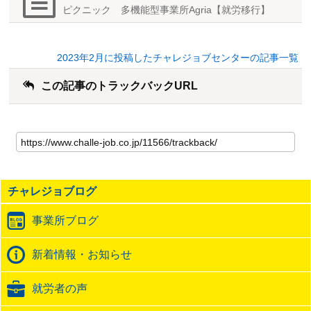
ピクニック 多機能型事業所Agria【就労移行】
2023年2月に投稿したチャレジョブセンターの記事一覧
この記事のトラックバックURL
こ
の
記
事
の
チャレジョブログ
ト
ラ
事業所ブログ
ッ
ク
バ
新着情報・お知らせ
ッ
ク
就労者の声
URL