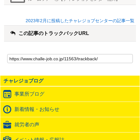
2023年2月に投稿したチャレジョブセンターの記事一覧
この記事のトラックバックURL
こ
の
記
事
の
チャレジョブログ
ト
ラ
事業所ブログ
ッ
ク
バ
新着情報・お知らせ
ッ
ク
就労者の声
URL
イベント情報・広報誌