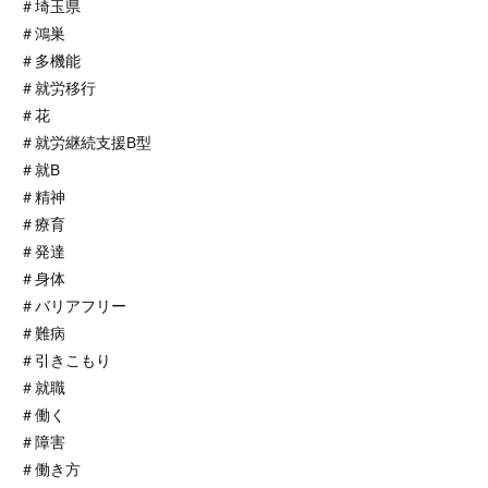
＃埼玉県
＃鴻巣
＃多機能
＃就労移行
＃花
＃就労継続支援B型
＃就B
＃精神
＃療育
＃発達
＃身体
＃バリアフリー
＃難病
＃引きこもり
＃就職
＃働く
＃障害
＃働き方