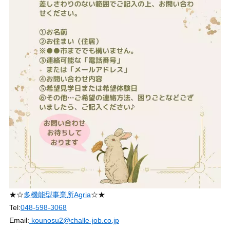
★☆
多機能型事業所Agria
☆★
Tel:
048-598-3068
Email:
kounosu2@challe-job.co.jp