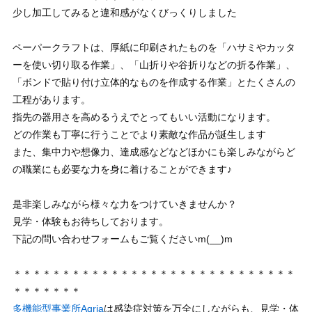
少し加工してみると違和感がなくびっくりしました
ペーパークラフトは、厚紙に印刷されたものを「ハサミやカッタ
ーを使い切り取る作業」、「山折りや谷折りなどの折る作業」、
「ボンドで貼り付け立体的なものを作成する作業」とたくさんの
工程があります。
指先の器用さを高めるうえでとってもいい活動になります。
どの作業も丁寧に行うことでより素敵な作品が誕生します
また、集中力や想像力、達成感などなどほかにも楽しみながらど
の職業にも必要な力を身に着けることができます♪
是非楽しみながら様々な力をつけていきませんか？
見学・体験もお待ちしております。
下記の問い合わせフォームもご覧くださいm(__)m
＊＊＊＊＊＊＊＊＊＊＊＊＊＊＊＊＊＊＊＊＊＊＊＊＊＊＊＊＊
＊＊＊＊＊＊＊
多機能型事業所Agria
は感染症対策を万全にしながらも、見学・体