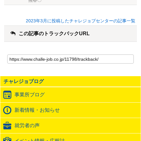
熊谷〇
2023年3月に投稿したチャレジョブセンターの記事一覧
この記事のトラックバックURL
こ
の
記
事
の
チャレジョブログ
ト
ラ
事業所ブログ
ッ
ク
バ
新着情報・お知らせ
ッ
ク
就労者の声
URL
イベント情報・広報誌