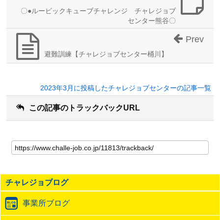
〇●ルービックキューブチャレンジ チャレジョブ
センター熊谷〇
Prev
避難訓練【チャレジョブセンター桶川】
2023年3月に投稿したチャレジョブセンターの記事一覧
この記事のトラックバックURL
こ
の
記
事
の
チャレジョブログ
ト
ラ
事業所ブログ
ッ
ク