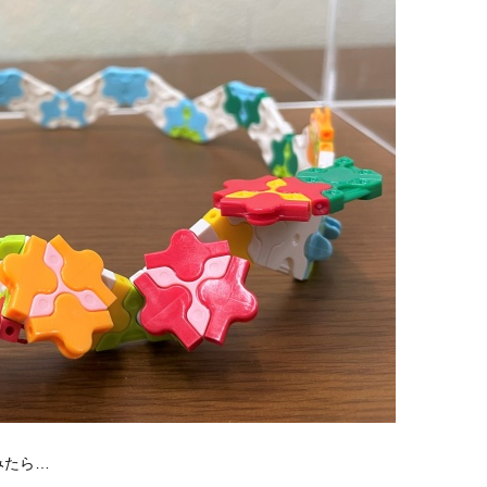
。
みたら…