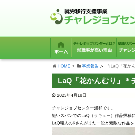
HOME
事業報告
LaQ「花か
LaQ「花かんむり」
2023年4月18日
チャレジョブセンター浦和です。
短いスパンでのLaQ（ラキュー）作品投稿
LaQ職人のKさんがまた一段と素敵な作品