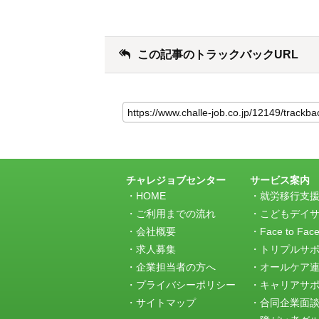
この記事のトラックバックURL
こ
の
記
事
の
ト
ラ
チャレジョブセンター
サービス案内
ッ
HOME
就労移行支
ク
ご利用までの流れ
こどもデイ
バ
会社概要
Face to Fac
ッ
求人募集
トリプルサ
ク
URL
企業担当者の方へ
オールケア
プライバシーポリシー
キャリアサ
サイトマップ
合同企業面