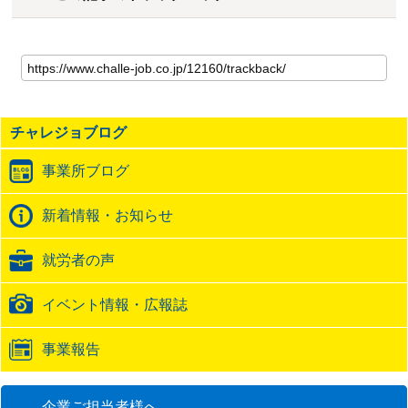
こ
の
記
事
の
チャレジョブログ
ト
ラ
事業所ブログ
ッ
ク
バ
新着情報・お知らせ
ッ
ク
就労者の声
URL
イベント情報・広報誌
事業報告
企業ご担当者様へ