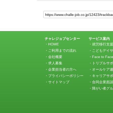
こ
の
記
事
の
ト
ラ
チャレジョブセンター
サービス案内
ッ
HOME
就労移行支
ク
ご利用までの流れ
こどもデイ
バ
会社概要
Face to Fac
ッ
求人募集
トリプルサ
ク
URL
企業担当者の方へ
オールケア
プライバシーポリシー
キャリアサ
サイトマップ
合同企業面
障がい者グルー