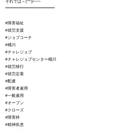
それでは～(^^)/~~~
**********************************
#障害福祉
#就労支援
#ジョブコーチ
#桶川
#チャレジョブ
#チャレジョブセンター桶川
#就労移行
#就労定着
#配慮
#障害者雇用
#一般雇用
#オープン
#クローズ
#障害枠
#精神疾患