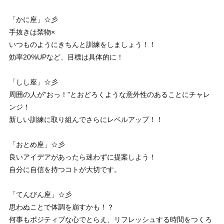
「かに座」☆彡
手抜きは禁物×
いつものようにきちんと訓練をしましょう！！
効率20%UPなど、目標は具体的に！
「しし座」☆彡
周囲の人が”おっ！”とおどろくような意外性のあることにチャレ
ンジ！
新しい訓練に取り組んでさらにレベルアップ！！
「おとめ座」☆彡
良いアイデアがあったら迷わずに提案しよう！
自分に自信を持つコトが大切です。
「てんびん座」☆彡
思わぬことで体調を崩すかも！？
何事もポジティブな心でとらえ、リフレッシュする時間をつくろ