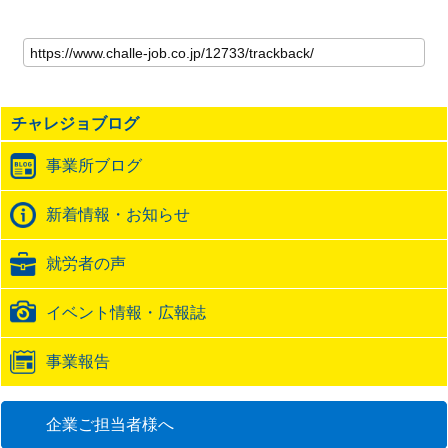
こ
の
記
事
の
チャレジョブログ
ト
ラ
事業所ブログ
ッ
ク
バ
新着情報・お知らせ
ッ
ク
就労者の声
URL
イベント情報・広報誌
事業報告
企業ご担当者様へ