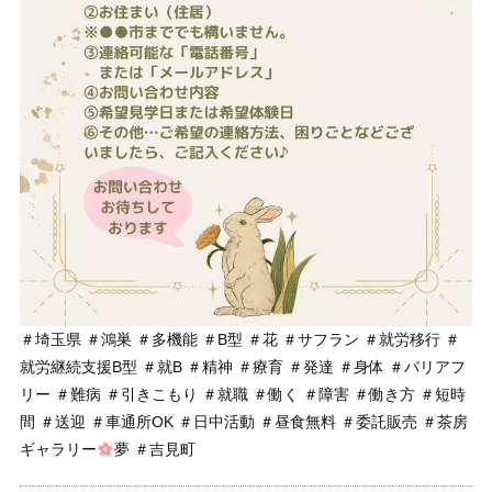
＃埼玉県 ＃鴻巣 ＃多機能 ＃B型 ＃花 ＃サフラン ＃就労移行 ＃
就労継続支援B型 ＃就B ＃精神 ＃療育 ＃発達 ＃身体 ＃バリアフ
リー ＃難病 ＃引きこもり ＃就職 ＃働く ＃障害 ＃働き方 ＃短時
間 ＃送迎 ＃車通所OK ＃日中活動 ＃昼食無料 ＃委託販売 ＃茶房
ギャラリー
夢 ＃吉見町