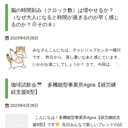
みてね。 まだまたたくさんの作品を掲載予
脳の時間刻み（クロック数）は増やせるか？
定です ...
（なぜ大人になると時間が過ぎるのが早く感じ
るのか？
その８）
2023年6月28日
みなさんこんにちは。チャレジョブセンター桶川
です。 昨日から、蒸し暑いなあと感じています。
いかがお過ごしでしょうか？ さて、今回は、「な
ぜ大人になると時間が過ぎるのが早く感じるの
か？
その８」として、脳の時間刻み（クロック
珈琲試飲会
多機能型事業所Agria【就労継
数）のお話しです。 例えば急に転びそうになるな
続支援B型】
ど、危ない！ ...
2023年6月28日
こんにちは！多機能型事業所Agria【就労継続支
援B型】です
先日みんなで新しいブレンドの試