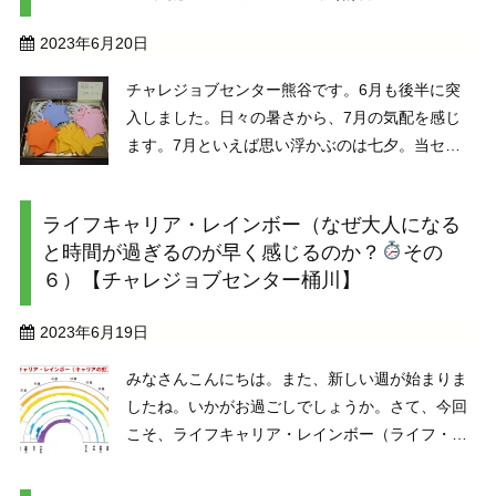
2023年6月20日
チャレジョブセンター熊谷です。6月も後半に突
入しました。日々の暑さから、7月の気配を感じ
ます。7月といえば思い浮かぶのは七夕。当セン
ターでは、七夕用の笹と星形の短冊をご用意しま
した！星形の短冊は、メンバーさんに個人制作訓
ライフキャリア・レインボー（なぜ大人になる
練にてお作りいただいたもの。ご協力いただきあ
と時間が過ぎるのが早く感じるのか？
その
りがとうございま ...
６）【チャレジョブセンター桶川】
2023年6月19日
みなさんこんにちは。また、新しい週が始まりま
したね。いかがお過ごしでしょうか。さて、今回
こそ、ライフキャリア・レインボー（ライフ・キ
ャリアの虹）という考え方（概念）、モデルにつ
いて触れたいと思います。このモデルの考案者