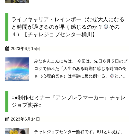
に気になる新聞記事を集めて作成しているもので
す。今週最も皆さんの関心を集めた記事は『生成
ライフキャリア・レインボー（なぜ大人になる
AI』。「実体験が大切なのに、生成AIは子供にと
と時間が過ぎるのが早く感じるのか？
その
ってどうな ...
４）【チャレジョブセンター桶川】
2023年6月15日
みなさんこんにちは。 今回は、先日６月５日のブ
ログで触れた「人生のある時期に感じる時間の長
さ（心理的長さ）は年齢に反比例する」
という
「ジャネーの法則」（ジャネの法則）のお話しの
続きです。 「ジャネーの法則」が心理的時間の長
○●制作セミナー『アンブレラマーカー』チャレ
さに影響する要因が「年齢」の１点だけというの
ジョブ熊谷○
はどうだろう ...
2023年6月14日
チャレジョブセンター熊谷です。6月といえば、