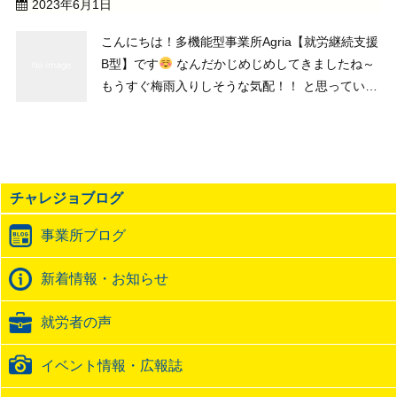
2023年6月1日
こんにちは！多機能型事業所Agria【就労継続支援
B型】です
なんだかじめじめしてきましたね～
もうすぐ梅雨入りしそうな気配！！ と思っていた
ら選別中の生豆の中にカエル！！ 何やらたくらみ
顔？ニヒルな笑い？きっと悪役だ！なんて盛り上
がりました
余談ですが休みの日 ...
チャレジョブログ
事業所ブログ
新着情報・お知らせ
就労者の声
イベント情報・広報誌