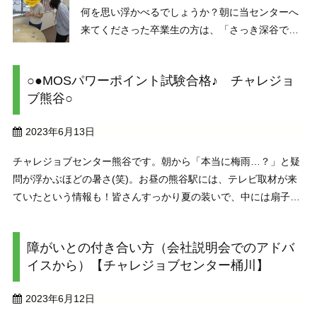
何を思い浮かべるでしょうか？朝に当センターへ
来てくださった卒業生の方は、「さっき深谷では
一時的に大雨で、どうしようかと思いましたよ
(笑)」と話されていました。そう、6月といえば厄
○●MOSパワーポイント試験合格♪ チャレジョ
介なのが雨。傘が欠かせませんね。 ということ
ブ熊谷○
で、 ...
2023年6月13日
チャレジョブセンター熊谷です。朝から「本当に梅雨…？」と疑
問が浮かぶほどの暑さ(笑)。お昼の熊谷駅には、テレビ取材が来
ていたという情報も！皆さんすっかり夏の装いで、中には扇子を
持ってきている方もいらっしゃいました。まだ暑さに体が慣れて
いないこの時期、上手く調整して乗り切りましょう ...
障がいとの付き合い方（会社説明会でのアドバ
イスから）【チャレジョブセンター桶川】
2023年6月12日