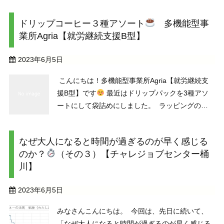
扱っています。お昼休みには、さっそく月刊誌を
ドリップコーヒー３種アソート
多機能型事
広げて会話を楽しまれるメンバーさんたちの姿が
業所Agria【就労継続支援B型】
見られました。 ...
2023年6月5日
こんにちは！多機能型事業所Agria【就労継続支
援B型】です
最近はドリップパックを3種アソ
ートにして袋詰めにしました。 ラッピングの作
業、楽しい～と、経験者を筆頭に作業が進んでい
きます(*^-^*) 袋の口を蛇腹にして針金で閉じるの
なぜ大人になると時間が過ぎるのが早く感じる
が苦手な方は作業を分担で。３種の組み合 ...
のか？
（その３）【チャレジョブセンター桶
川】
2023年6月5日
みなさんこんにちは。 今回は、先日に続いて、
「なぜ大人になると時間が過ぎるのが早く感じる