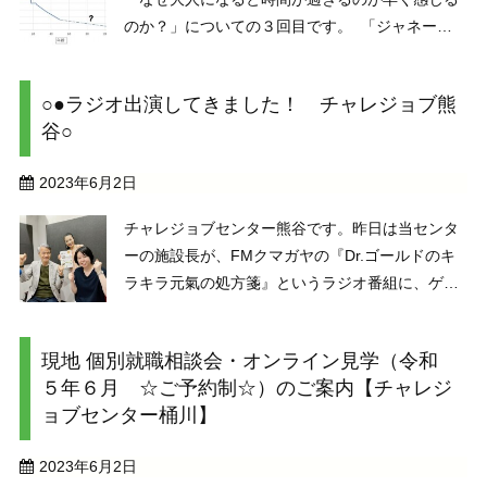
のか？」についての３回目です。 「ジャネーの
法則」（ジャネの法則）について触れるのは、ひ
とまず今回までにします。 「人生のある時期に感
○●ラジオ出演してきました！ チャレジョブ熊
じる時間の長さ（心理的長さ）は年齢に反比例す
谷○
る」という ...
2023年6月2日
チャレジョブセンター熊谷です。昨日は当センタ
ーの施設長が、FMクマガヤの『Dr.ゴールドのキ
ラキラ元氣の処方箋』というラジオ番組に、ゲス
トとして生出演しました！お聞きいただいた方、
本当にありがとうございました！メンバーさんも
現地 個別就職相談会・オンライン見学（令和
聞いてくださったかな…？と思いきや、「聞き逃
５年６月 ☆ご予約制☆）のご案内【チャレジ
した！」「こ ...
ョブセンター桶川】
2023年6月2日