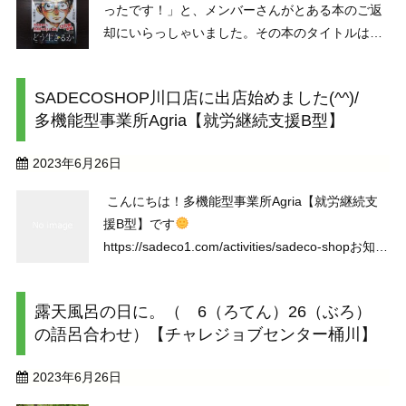
ったです！」と、メンバーさんがとある本のご返
却にいらっしゃいました。その本のタイトルは
『君たちはどう生きるか』です。こちらの本は、
以前に朝礼でもご紹介させていただきました。ご
SADECOSHOP川口店に出店始めました(^^)/
返却されたメンバーさん曰く、「すごく良かっ
多機能型事業所Agria【就労継続支援B型】
た…んですけど、最後 ...
2023年6月26日
こんにちは！多機能型事業所Agria【就労継続支
援B型】です
https://sadeco1.com/activities/sadeco-shopお知ら
せが遅くなりましたが、6月中旬頃より公益社団
法人 埼玉デザイン協議会が運営しています、
露天風呂の日に。（ 6（ろてん）26（ぶろ）
SADECOSHOP川口 ...
の語呂合わせ）【チャレジョブセンター桶川】
2023年6月26日