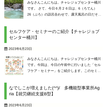
みなさんこんにちは。チャレジョブセンター桶川
です。 さて、今日６月２６日は、6（ろてん）
26（ぶろ）の語呂合わせで、露天風呂の日だそう
です。 昭和62年（1987年）、岡山県の湯原温泉
（ゆばらおんせん）の「町づくり事業」の際に決
セルフケア・セミナーのご紹介【チャレジョブ
められ、平成28年（2016年）に一般社団法人・日
センター桶川】
...
2023年6月23日
みなさんこんにちは。チャレジョブセンター桶川
です。今回は、今日の午前中に行いました「セル
フケア・セミナー」をご紹介します。このセミナ
ーは、しばらくは「生活」について焦点をあて
て、みなさんと考えていくセミナーにしたいと思
なでしこが増えました(^^)/ 多機能型事業所Ag
っています。今日の内容は・・・「健康ってどん
ria【就労継続支援B型】
なこと？」でした。 ...
2023年6月23日