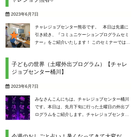
るでしょう？？こ ...
2023年6月7日
チャレジョブセンター熊谷です。 本日は先週に
引き続き、『コミュニケーションプログラムセミ
ナー』をご紹介いたします！ このセミナーでは、
SST（ソーシャル・スキル・トレーニング）を交
えながら、適切なコミュニケーションを学んでい
子どもの世界（土曜外出プログラム）【チャレ
きます。先週は、『苦情を受けた時の対応』と ...
ジョブセンター桶川】
2023年6月7日
みなさんこんにちは。チャレジョブセンター桶川
です。本日は、先月下旬に行った土曜日の外出プ
ログラムをご紹介します。チャレジョブセンター
熊谷からのご招待で、プラネタリウム見学をしま
した。（※上の写真はイメージです。当日の映写
今週のおしごと占い！暑くなってきて大変だ。