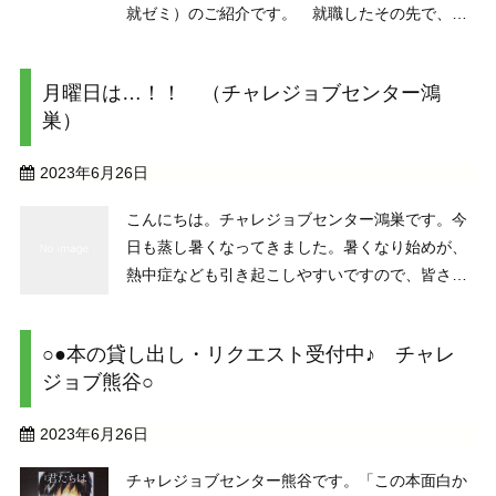
就ゼミ）のご紹介です。 就職したその先で、安
定して長く働くことができるかどうかは5つの分
野（健康管理・日常生活・対人スキル・労働習
月曜日は…！！ （チャレジョブセンター鴻
慣・職業適性）におけるスキルが必要と言われて
巣）
います。それを５段 ...
2023年6月26日
こんにちは。チャレジョブセンター鴻巣です。今
日も蒸し暑くなってきました。暑くなり始めが、
熱中症なども引き起こしやすいですので、皆さ
ん、たくさん水分補給をしてくださいね！！チャ
レジョブ鴻巣の飲料スペースでは、ホットコーヒ
○●本の貸し出し・リクエスト受付中♪ チャレ
ー、温冷お茶などをご用意しています さて、６
ジョブ熊谷○
月の月曜日は…毎 ...
2023年6月26日
チャレジョブセンター熊谷です。「この本面白か