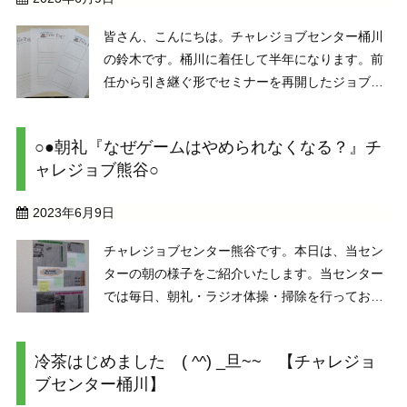
皆さん、こんにちは。チャレジョブセンター桶川
の鈴木です。桶川に着任して半年になります。前
任から引き継ぐ形でセミナーを再開したジョブパ
スもおかげ様で終章を向かえました。最後の単元
は情報収集とメディアの活用だったので、ラスト
○●朝礼『なぜゲームはやめられなくなる？』チ
企画としてフリーペーパーの作成をご提案しまし
ャレジョブ熊谷○
た。テーマは『海 ...
2023年6月9日
チャレジョブセンター熊谷です。本日は、当セン
ターの朝の様子をご紹介いたします。当センター
では毎日、朝礼・ラジオ体操・掃除を行っており
ます。会社でも、このルーティーンを取り入れて
いるところは多くあります。働き出したときの練
冷茶はじめました ( ^^) _旦~~ 【チャレジョ
習になりますね。朝礼は、職員が日替わりで担
ブセンター桶川】
当。本日の担当は、 ...