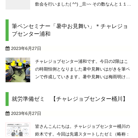
飲会を行いました( ^^) _旦~~ その数なんと１１
杯！！一つの種類につき浅煎り・中間・深煎りの
３種類。同じ配合でも煎りの違いで全然違う！ 飲
筆ペンセミナー「暑中お見舞い」＊チャレジョ
み比べすることでたく ...
ブセンター浦和
2023年6月27日
チャレジョブセンター浦和です。今日の2限はこ
の時期恒例となりました暑中見舞いはがきを筆ペ
ンで作成していきます。暑中見舞いは梅雨明けか
ら立秋の前までに着くように送付します。梅雨時
期の今から大切な人を思いながら準備をはじめて
就労準備ゼミ 【チャレジョブセンター桶川】
おくのは本当にいいことですね。コロナ明けの
夏、久しぶりに会う ...
2023年6月27日
皆さんこんにちは。チャレジョブセンター桶川の
鈴木です。今回は先週スタートしたゼミ（略称：