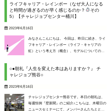
ライフキャリア・レインボー（なぜ大人になる
は、ドナルド・E・スーパーというアメリカのキ
と時間が過ぎるのが早く感じるのか？
その
ャリア研究者が19 ...
5）【チャレジョブセンター桶川】
2023年6月16日
みなさんこんにちは。 今回は、昨日に続き、ライ
フキャリア・レインボー（ライフ・キャリアの
虹）という考え方（概念）、モデルについての前
段として、そもそも「キャリア」って何？という
お話しです。 昨日は、「キャリア」という言葉の
○●朝礼『人生を変えた本はありますか？』 チ
もともとの意味にさかのぼってみました。 今日
ャレジョブ熊谷○
は、ライフキャ ...
2023年6月16日
チャレジョブセンター熊谷です。本日の朝礼は、
毎週恒例『壁新聞』のご紹介♪こちらは、木曜日の
ニュースセミナーにて、メンバーさんたちととも