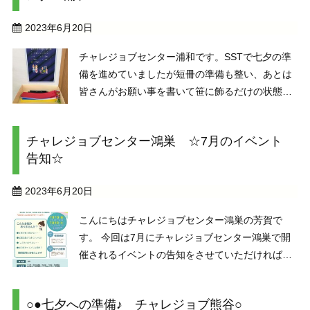
2023年6月20日
チャレジョブセンター浦和です。SSTで七夕の準
備を進めていましたが短冊の準備も整い、あとは
皆さんがお願い事を書いて笹に飾るだけの状態と
なりました（笑）今年は本来の「五色の短冊」に
ならって、それぞれの色に合う願い事を書くこと
チャレジョブセンター鴻巣 ☆7月のイベント
で「より一層」願いが叶いやすい七夕短冊となっ
告知☆
ています。 七 ...
2023年6月20日
こんにちはチャレジョブセンター鴻巣の芳賀で
す。 今回は7月にチャレジョブセンター鴻巣で開
催されるイベントの告知をさせていただければと
思います。 来る7月7日（金）14：00～16：00と
7月8日（土）10：00～16：00にてチャレジョブ
○●七夕への準備♪ チャレジョブ熊谷○
センター鴻巣で「就職相談会」を開催いたしま ...