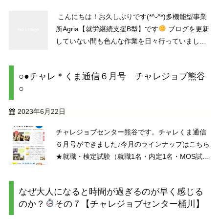
こんにちは！お久しぶりです(*^-^*)多機能型事業
所Agria【就労継続支援B型】です
ブログを更新
していない間も色んな作業を日々行っていました
よまた作業内容のご紹介などしていきますのでよ
ろしくお願いします！ 今日は水耕栽培室のリニュ
○●チャレ＊くま通信６月号 チャレジョブ熊谷
ーアルのお知らせ～花が増 ...
○
2023年6月22日
チャレジョブセンター熊谷です。チャレくま通信
６月号ができました♪今月のラインナップはこちら
★就職・検定試験（就職1名・内定1名・MOS試験
合格3名）★ラジオ出演してきました！★SSTで学
ぶ☆コミュニケーションプログラムセミナー★
なぜ大人になると時間が過ぎるのが早く感じる
他…さらに、今月号から裏面が『広報誌制作セミ
のか？
その７【チャレジョブセンター桶川】
ナー』の ...