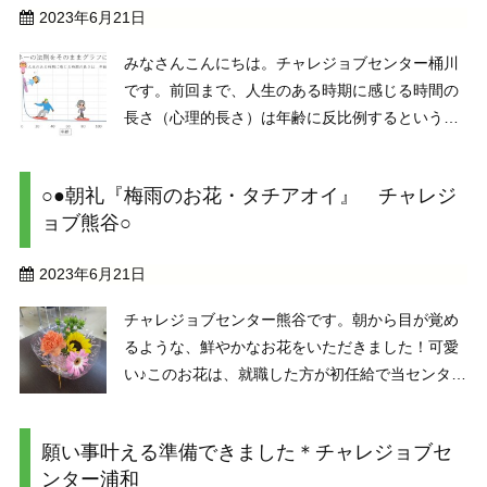
2023年6月21日
みなさんこんにちは。チャレジョブセンター桶川
です。前回まで、人生のある時期に感じる時間の
長さ（心理的長さ）は年齢に反比例するという
「ジャネーの法則」と、「キャリア」という「仕
事」だけではなく、人生すべてにおける子ども、
○●朝礼『梅雨のお花・タチアオイ』 チャレジ
学習する人（学習者）、余暇人、市民、労働者
ョブ熊谷○
（働く人）、家庭人な ...
2023年6月21日
チャレジョブセンター熊谷です。朝から目が覚め
るような、鮮やかなお花をいただきました！可愛
い♪このお花は、就職した方が初任給で当センター
へ『感謝の気持ち』と買ってくださったもの。き
れいに咲くお花を見ていると、梅雨でどんよりし
願い事叶える準備できました＊チャレジョブセ
た気持ちも晴れますね。ありがとうございまし
ンター浦和
た。ところで、梅 ...