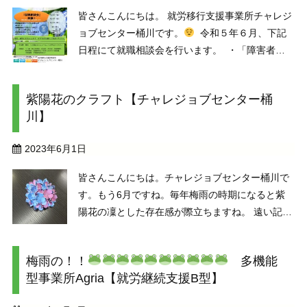
皆さんこんにちは。 就労移行支援事業所チャレジ
ョブセンター桶川です。
令和５年６月、下記
日程にて就職相談会を行います。 ・「障害者雇
用ってどんな求人があるの？」 ・「就職活動がう
まくいかない」 ・「１人だと就活で何をしていい
紫陽花のクラフト【チャレジョブセンター桶
か分からない・・・」 ・「障害者雇 ...
川】
2023年6月1日
皆さんこんにちは。チャレジョブセンター桶川で
す。もう6月ですね。毎年梅雨の時期になると紫
陽花の凜とした存在感が際立ちますね。 遠い記憶
になりますが紫陽花の花のように見える部分が、
実は花びらではなく、萼片(ガクヘン)と呼ばれる
梅雨の！！
多機能
もので葉（ガク）が変形したものだと知った時
型事業所Agria【就労継続支援B型】
は、衝撃すぎて ...