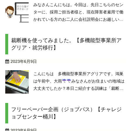
みなさんこんにちは。今回は、先日こちらのセン
ターに、採用ご担当者様と、現在障害者雇用で働
かれている方のお二人に会社説明会にお越しいた
だきました。その際、「障がいとの付き合い方」
についてもアドバイスいただきましたので、少々
裁断機を使ってみました。【多機能型事業所ア
ご紹介します。なお、今回お越しいただいた障害
グリア・就労移行】
者雇用で働かれて ...
2023年6月9日
こんにちは 多機能型事業所アグリアです。鴻巣
は午前中、大雨
みなさんがお住まいの地域は
大丈夫でしたか？本日ご紹介する訓練は「裁断機
（スライドカッター）」です。皆さんは見たこと
あるでしょうか？この写真はアグリアで販売して
フリーペーパー企画（ジョブパス）【チャレジ
いる商品に付ける「タグ」を切るために裁断機を
ョブセンター桶川】
使っているところ ...
2023年6月9日