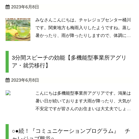
2023年6月8日
みなさんこんにちは。チャレジョブセンター桶川
です。関東地方も梅雨入りしたようですね。蒸し
暑かったり、雨が降ったりしますので、体調には
お気を付けください。さて、喫茶コーナーに、ホ
ットコーヒーやホットの紅茶などの他に、冷茶も
3分間スピーチの効能【多機能型事業所アグリ
はじめましたのでご紹介します。喫茶コーナーは
ア・就労移行】
このような感じに ...
2023年6月8日
こんにちは多機能型事業所アグリアです。鴻巣は
暑い日が続いております大雨が降ったり、大気が
不安定ですが皆さんのお住まいは大丈夫でしょう
か？？さてこちら。多機能事業所アグリアでは朝
礼で「３分間スピーチ」を実施しております。今
○●続！『コミュニケーションプログラム』 チ
日の担当は職員の吉田さん。どんなお話しが聴け
ャレジョブ熊谷○