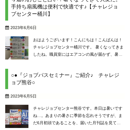
内容ではありません。）映写の内容は、『雨でも
手持ち扇風機は便利で快適です♪【チャレジョ
見える星の話』と ...
ブセンター桶川】
2023年6月6日
おはようございます！こんにちは！こんばんは！
チャレジョブセンター桶川です。 暑くなってきま
したね。職員室にはエアコンの風が届かず、暑く
て大変です。。。でも大丈夫！！手持ちの扇風機
があります！持ち運びしやすい・風量3段階・充
○●『ジョブパスセミナー』ご紹介♪ チャレジ
電式と3拍子そろった便利さがウリです。 ・・・
ョブ熊谷○
扇風機の話が ...
2023年6月5日
チャレジョブセンター熊谷です。本日は暑いです
ね…。あまりの暑さに季節を忘れそうですが、ま
だ6月初頭であることを、届いた月刊誌を見て再
確認(笑)。当センターでは、月刊誌や新聞を取り