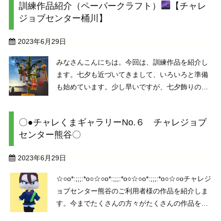
訓練作品紹介（ペーパークラフト）
【チャレ
ちらのセミナーは他のセミナーとは違って、パソ
ジョブセンター桶川】
コンの個人作業 ...
2023年6月29日
みなさんこんにちは。今回は、訓練作品を紹介し
ます。七夕も近づいてきまして、いろいろと準備
も始めています。少し早いですが、七夕飾りのペ
ーパークラフトです。ぼんぼり（灯具）や織姫
（おりひめ）のストール風の部分など、曲線も丁
〇●チャレくまギャラリーNo.６ チャレジョブ
寧に作られているなあと感じました。あと1週間
センター熊谷〇
ほどで七夕です。ど ...
2023年6月29日
☆○o*:;;;:*o○☆○o*:;;;:*o○☆○o*:;;;:*o○☆○oチャレジ
ョブセンター熊谷のご利用者様の作品を紹介しま
す。今までたくさんの方々がたくさんの作品を作
ってくださいました。ぜひクリックして拡大して