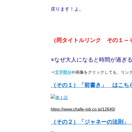
戻ります！よ。
（同タイトルリンク その１～
※なぜ大人になると時間が過ぎ
⇒
文字部分
や画像をクリックしても、リン
（その１）「前書き」 はこ
https://www.challe-job.co.jp/12640/
（その２）「ジャネーの法則」