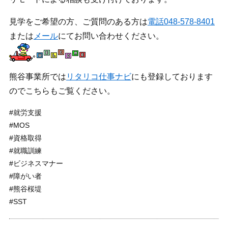
見学をご希望の方、ご質問のある方は
電話048-578-8401
または
メール
にてお問い合わせください。
熊谷事業所では
リタリコ仕事ナビ
にも登録しております
のでこちらもご覧ください。
#就労支援
#MOS
#資格取得
#就職訓練
#ビジネスマナー
#障がい者
#熊谷桜堤
#SST