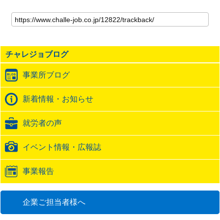
こ
の
記
事
の
チャレジョブログ
ト
ラ
事業所ブログ
ッ
ク
バ
新着情報・お知らせ
ッ
ク
就労者の声
URL
イベント情報・広報誌
事業報告
企業ご担当者様へ