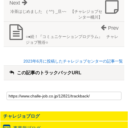
Next
冷茶はじめました ( ^^) _旦~~ 【チャレジョブセ
ンター桶川】
Prev
○●続！『コミュニケーションプログラム』 チャレ
ジョブ熊谷○
2023年6月に投稿したチャレジョブセンターの記事一覧
この記事のトラックバックURL
こ
の
記
事
の
チャレジョブログ
ト
ラ