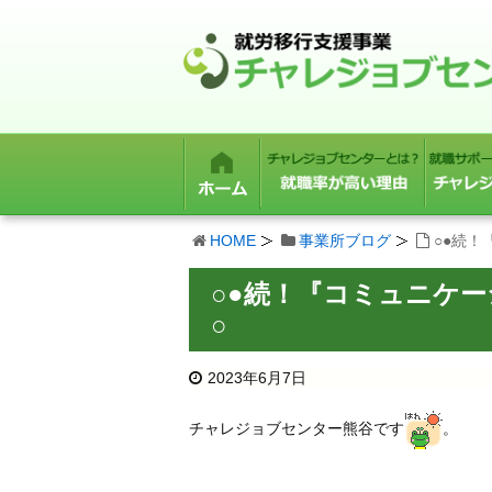
HOME
事業所ブログ
○●続
○●続！『コミュニケ
○
2023年6月7日
チャレジョブセンター熊谷です
。