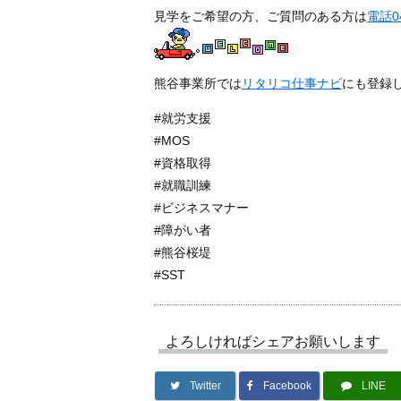
見学をご希望の方、ご質問のある方は
電話04
熊谷事業所では
リタリコ仕事ナビ
にも登録
#就労支援
#MOS
#資格取得
#就職訓練
#ビジネスマナー
#障がい者
#熊谷桜堤
#SST
よろしければシェアお願いします
Twitter
Facebook
LINE