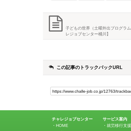
子どもの世界（土曜外出プログラム
レジョブセンター桶川】
この記事のトラックバックURL
こ
の
記
事
の
ト
ラ
チャレジョブセンター
サービス案内
ッ
HOME
就労移行支
ク