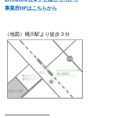
事業所HPはこちらから
（地図）桶川駅より徒歩３分
**********************************