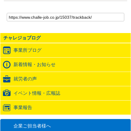
こ
の
記
事
の
チャレジョブログ
ト
ラ
事業所ブログ
ッ
ク
バ
新着情報・お知らせ
ッ
ク
就労者の声
URL
イベント情報・広報誌
事業報告
企業ご担当者様へ