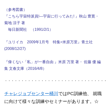
（参考図書）
『こちら宇宙特派員!―宇宙に行ってみた! 』秋山 豊寛・
菊地 涼子 著
毎日新聞社 （1991/2/1）
『ユリイカ 2009年1月号 特集=米原万里』青土社
(2008/12/27)
『偉くない「私」が一番自由 』米原 万里 著・ 佐藤 優 編
集 文春文庫（2016/4/8）
・・・・・・・・・・・・・・・・・・・・・・・・・・・・・・
チャレジョブセンター桶川
ではPC訓練他、 就職
に向けて様々な訓練やセミナーがあります。☆