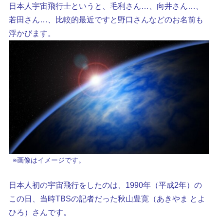
日本人宇宙飛行士というと、毛利さん…、向井さん…、
若田さん…、比較的最近ですと野口さんなどのお名前も
浮かびます。
※画像はイメージです。
日本人初の宇宙飛行をしたのは、1990年（平成2年）の
この日、当時TBSの記者だった秋山豊寛（あきやま とよ
ひろ）さんです。