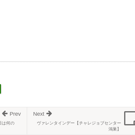
Prev
Next
日は何の
ヴァレンタインデー【チャレジョブセンター
鴻巣】