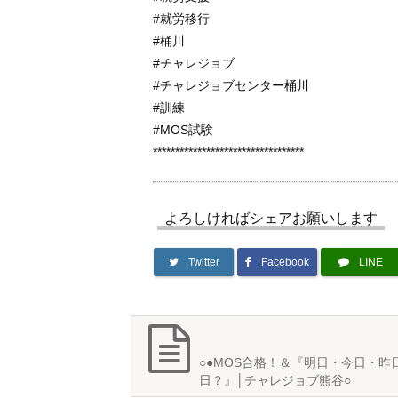
#就労移行
#桶川
#チャレジョブ
#チャレジョブセンター桶川
#訓練
#MOS試験
**********************************
よろしければシェアお願いします
Twitter
Facebook
LINE
○●MOS合格！＆『明日・今日・昨
日？』│チャレジョブ熊谷○