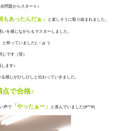
の総合問題からスタート♪
能もあったんだぁ」
と楽しそうに取り組まれました。
戸惑いを感じながらもマスターしました。
っていました(; ･`д･´)
同じです（笑）
します♪
いる感じがひしひしと伝わっていきました。
点満点で合格♪
「やったぁー」
い声で
と喜んでいました(#^^#)