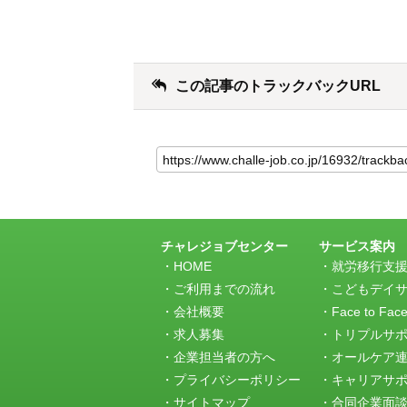
この記事のトラックバックURL
こ
の
記
事
の
ト
ラ
チャレジョブセンター
サービス案内
ッ
HOME
就労移行支
ク
ご利用までの流れ
こどもデイ
バ
会社概要
Face to Fac
ッ
求人募集
トリプルサ
ク
URL
企業担当者の方へ
オールケア
プライバシーポリシー
キャリアサ
サイトマップ
合同企業面