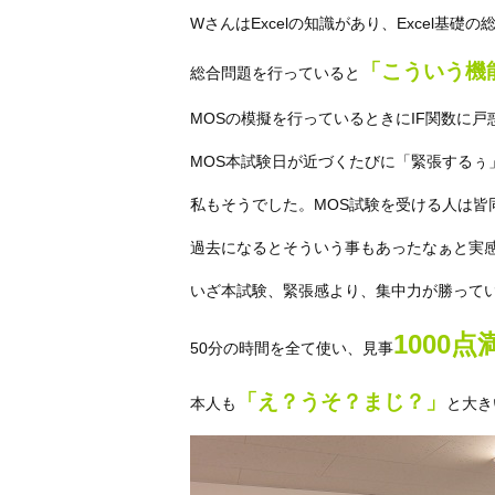
WさんはExcelの知識があり、Excel基礎
「こういう機
総合問題を行っていると
MOSの模擬を行っているときにIF関数に
MOS本試験日が近づくたびに「緊張するぅ」と仰
私もそうでした。MOS試験を受ける人は皆
過去になるとそういう事もあったなぁと実感
いざ本試験、緊張感より、集中力が勝って
1000
50分の時間を全て使い、見事
「え？うそ？まじ？」
本人も
と大き