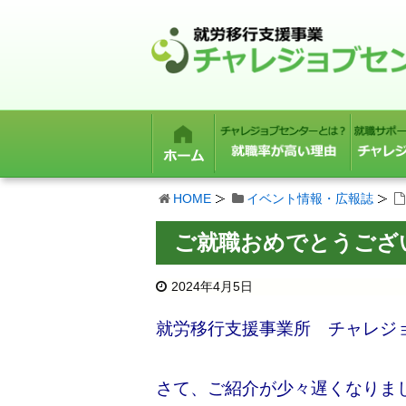
HOME
イベント情報・広報誌
ご就職おめでとうござ
2024年4月5日
就労移行支援事業所 チャレジ
さて、ご紹介が少々遅くなりま