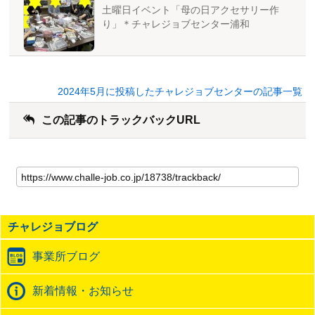
土曜日イベント「母の日アクセサリー作
り」＊チャレジョブセンター浦和
2024年5月に投稿したチャレジョブセンターの記事一覧
この記事のトラックバックURL
こ
の
記
事
の
チャレジョブログ
ト
ラ
事業所ブログ
ッ
ク
バ
新着情報・お知らせ
ッ
ク