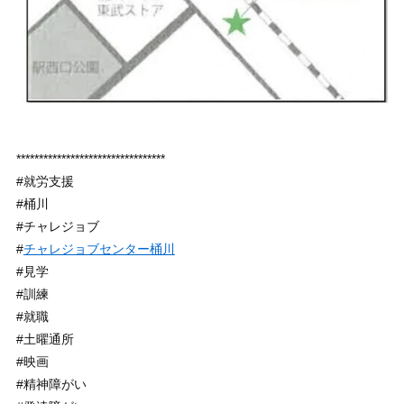
*********************************
#就労支援
#桶川
#チャレジョブ
#
チャレジョブセンター桶川
#見学
#訓練
#就職
#土曜通所
#映画
#精神障がい