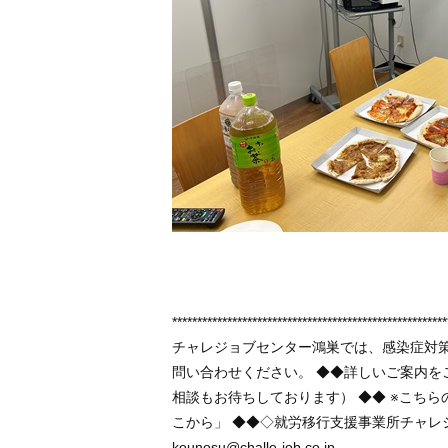
*******************************************************
チャレジョブセンター鴻巣では、感染症対
問い合わせください。 ◆◆詳しいご案内
相談もお待ちしております） ◆◆ ※こち
こから」 ◆◆◇就労移行支援事業所チャレジョブセ
kounosu@challe-job.co.jp