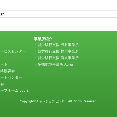
事業所紹介
援
就労移行支援 熊谷事業所
サービスセンター
就労移行支援 桶川事業所
e
就労移行支援 鴻巣事業所
ポート
多機能型事業所 Agria
連絡協議会
ポートセンター
談会
プホーム yours
Copyright©チャレジョブセンター All Rights Reserved.