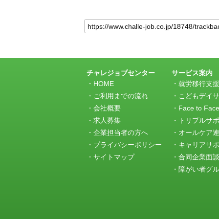
こ
の
記
事
の
ト
ラ
チャレジョブセンター
サービス案内
ッ
HOME
就労移行支
ク
ご利用までの流れ
こどもデイ
バ
会社概要
Face to Fac
ッ
求人募集
トリプルサ
ク
URL
企業担当者の方へ
オールケア
プライバシーポリシー
キャリアサ
サイトマップ
合同企業面
障がい者グルー