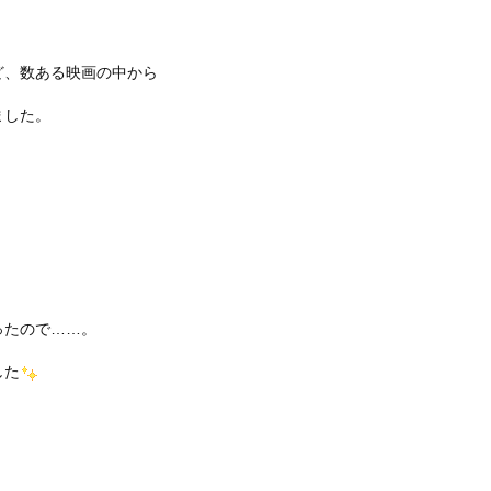
ど、数ある映画の中から
ました。
！
ったので……。
した