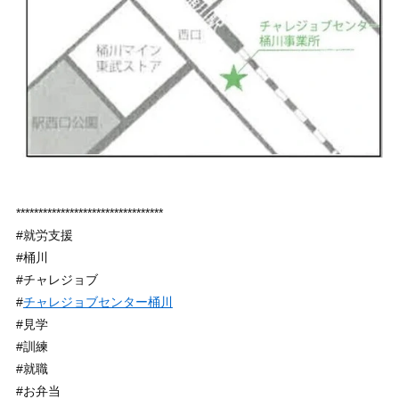
*********************************
#就労支援
#桶川
#チャレジョブ
#
チャレジョブセンター桶川
#見学
#訓練
#就職
#お弁当