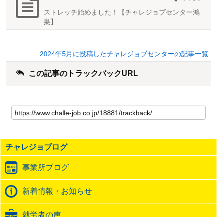
ストレッチ始めました！【チャレジョブセンター鴻
巣】
2024年5月に投稿したチャレジョブセンターの記事一覧
この記事のトラックバックURL
こ
の
記
事
の
チャレジョブログ
ト
ラ
事業所ブログ
ッ
ク
バ
新着情報・お知らせ
ッ
ク
就労者の声
URL