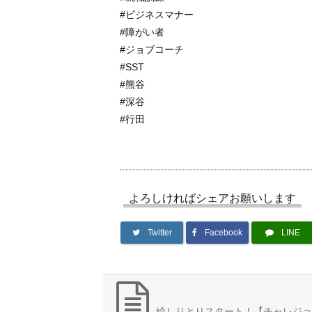
#ビジネスマナー
#障がい者
#ジョブコーチ
#SST
#熊谷
#深谷
#行田
よろしければシェアお願いします
Twitter
Facebook
LINE
絵しりとりスタート！【チャレジョ