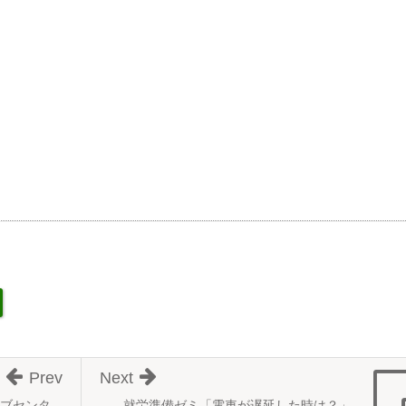
Prev
Next
ブセンタ
就労準備ゼミ「電車が遅延した時は？」