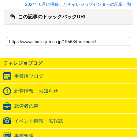
2024年6月に投稿したチャレジョブセンターの記事一覧
この記事のトラックバックURL
こ
の
記
事
の
チャレジョブログ
ト
ラ
事業所ブログ
ッ
ク
バ
新着情報・お知らせ
ッ
ク
就労者の声
URL
イベント情報・広報誌
事業報告