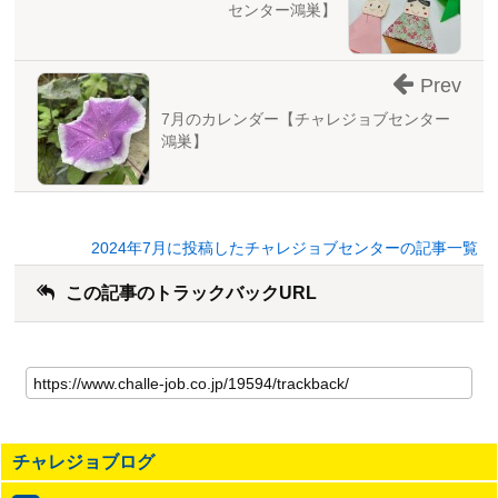
センター鴻巣】
Prev
7月のカレンダー【チャレジョブセンター
鴻巣】
2024年7月に投稿したチャレジョブセンターの記事一覧
この記事のトラックバックURL
こ
の
記
事
の
チャレジョブログ
ト
ラ