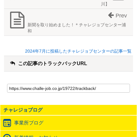
川】
Prev
新聞を取り始めました！＊チャレジョブセンター浦
和
2024年7月に投稿したチャレジョブセンターの記事一覧
この記事のトラックバックURL
こ
の
記
事
の
チャレジョブログ
ト
ラ
事業所ブログ
ッ
ク
バ