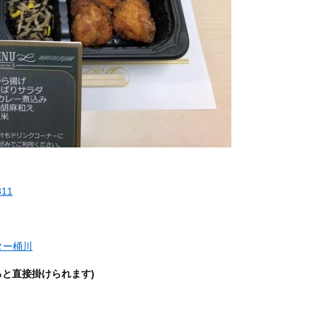
311
ター桶川
ると直接掛けられます)