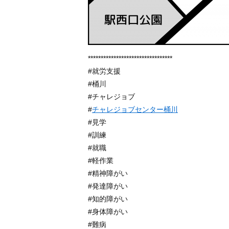
*********************************
#就労支援
#桶川
#チャレジョブ
#
チャレジョブセンター桶川
#見学
#訓練
#就職
#軽作業
#精神障がい
#発達障がい
#知的障がい
#身体障がい
#難病