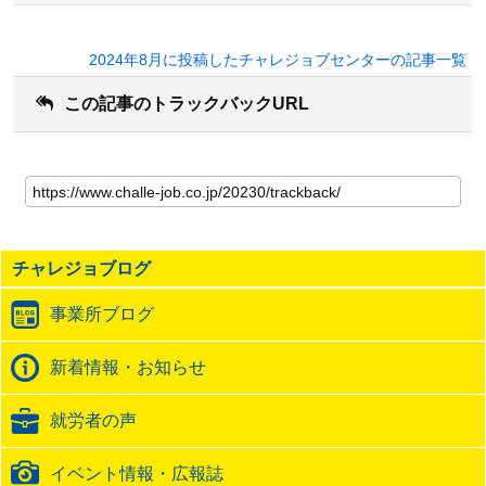
2024年8月に投稿したチャレジョブセンターの記事一覧
この記事のトラックバックURL
こ
の
記
事
の
チャレジョブログ
ト
ラ
事業所ブログ
ッ
ク
バ
新着情報・お知らせ
ッ
ク
就労者の声
URL
イベント情報・広報誌