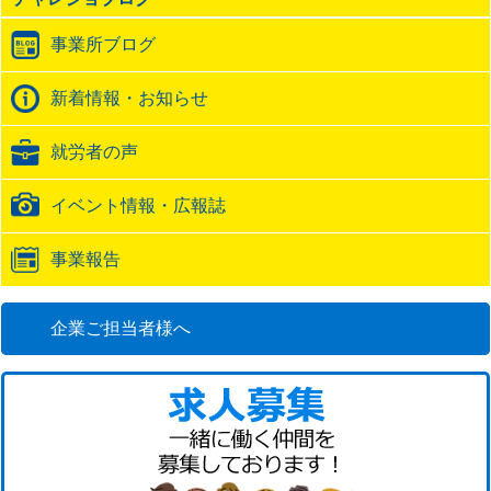
ト
ラ
事業所ブログ
ッ
ク
バ
新着情報・お知らせ
ッ
ク
就労者の声
URL
イベント情報・広報誌
事業報告
企業ご担当者様へ