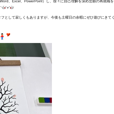
d、Excel、PowerPoint）し、徐々に自己理解を深め念願の再就職を
す
タフとして寂しくもありますが、今後も土曜日の余暇にぜひ遊びにきて